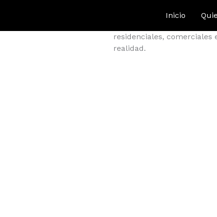
Inicio
Qui
Tenemos soluciones de ilum
residenciales, comerciales 
realidad.