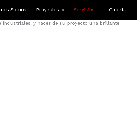
enes Somos
Proyectos
Servicios
Galería
inación para cada una de las aplicaciones
e industriales, y hacer de su proyecto una brillante